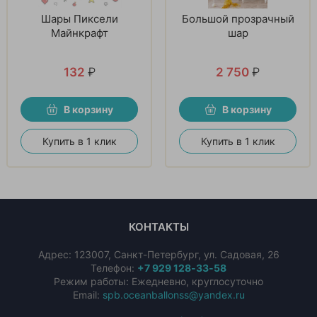
Шары Пиксели
Большой прозрачный
Майнкрафт
шар
132
₽
2 750
₽
В корзину
В корзину
Купить в 1 клик
Купить в 1 клик
КОНТАКТЫ
Адрес:
123007
,
Санкт-Петербург
,
ул. Садовая, 26
Телефон:
+7 929 128‑33‑58
Режим работы: Ежедневно, круглосуточно
Email:
spb.oceanballonss@yandex.ru