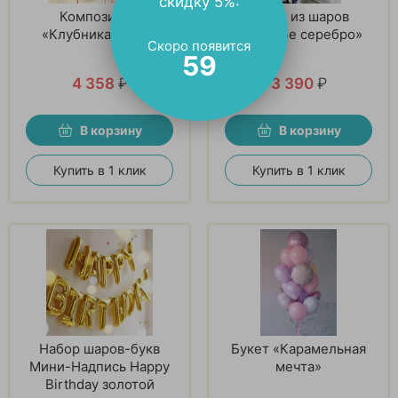
скидку 5%:
Композиция
Букет из шаров
«Клубника и лед»
«Голубое серебро»
Скоро появится
58
4 358
₽
3 390
₽
В корзину
В корзину
Купить в 1 клик
Купить в 1 клик
Набор шаров-букв
Букет «Карамельная
Мини-Надпись Happy
мечта»
Birthday золотой